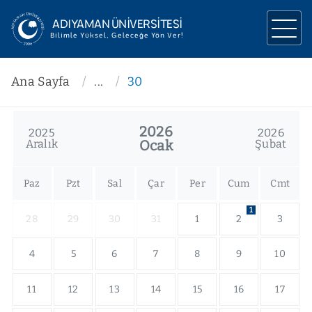
ADIYAMAN ÜNİVERSİTESİ
Bilimle Yüksel, Geleceğe Yön Ver!
ÜNİVERSİTEMİZ
Ana Sayfa
...
30
YÖNETİM
2026
2025
2026
AKADEMİK
Aralık
Ocak
Şubat
ARAŞTIRMA
Paz
Pzt
Sal
Çar
Per
Cum
Cmt
İLETİŞİM
1
28
29
30
31
1
2
3
4
5
6
7
8
9
10
11
12
13
14
15
16
17