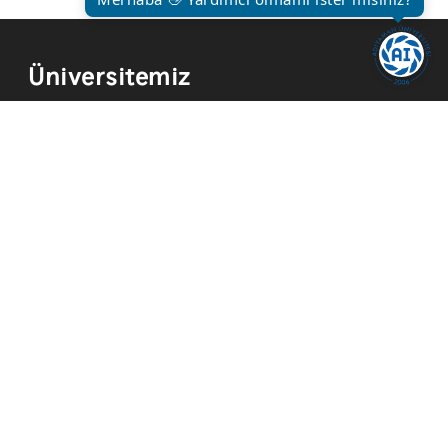
Üniversitemiz
Kurum Tarihi
Hizmetler
Kurumsal Kimlik
Mevzuat
Yayınlar
İmkanlar
Temsilcilikler
Kısayollar
Akademik Takvim
Yemek Menüsü
ADYÜ FM