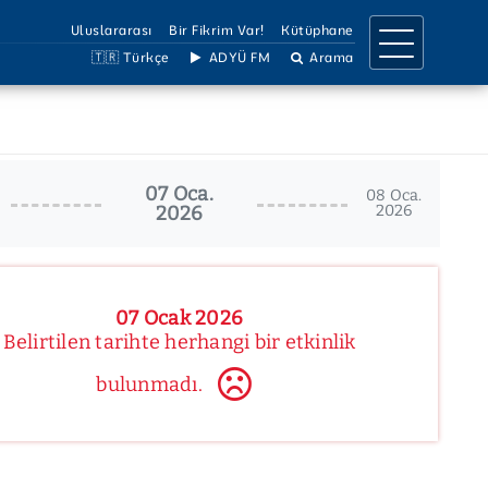
Uluslararası
Bir Fikrim Var!
Kütüphane
🇹🇷 Türkçe
ADYÜ FM
Arama
IRMA
İLETİŞİM
a Birimleri
İletişim Bilgileri
07 Oca.
llar
Ulaşım Bilgileri
08 Oca.
2026
2026
Projeler
Birimler Listesi
 Dergiler
Bilgi Edinme
Çözüm Hattı
Sosyal Medya
07 Ocak 2026
Belirtilen tarihte herhangi bir etkinlik
bulunmadı.