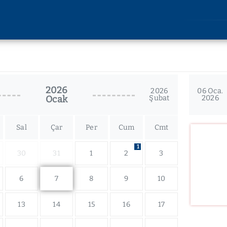
AKADEMİK
ARAŞT
Lisansüstü Eğitim
Araştırm
Enstitüsü
2026
Etik Kuru
2026
06 Oca.
Ocak
Şubat
2026
Rektörlüğe Bağlı Birimler
u
Bilimsel 
Fakülteler
lik
Bilimsel
Devlet Konservatuvarı
Sal
Çar
Per
Cum
Cmt
imi
Yüksekokullar
liği
1
30
31
1
2
3
Meslek Yüksekokulları
kları
Uygulama ve Araştırma
kler
6
7
8
9
10
Merkezleri
13
14
15
16
17