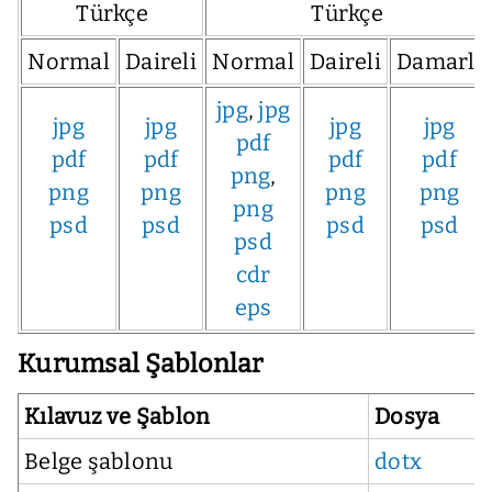
Türkçe
Türkçe
Normal
Daireli
Normal
Daireli
Damarlı
jpg
,
jpg
jpg
jpg
jpg
jpg
pdf
pdf
pdf
pdf
pdf
png
,
png
png
png
png
png
psd
psd
psd
psd
psd
cdr
eps
Kurumsal Şablonlar
Kılavuz ve Şablon
Dosya
Belge şablonu
dotx