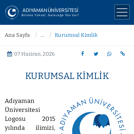
ADIYAMAN ÜNİVERSİTESİ
Bilimle Yüksel, Geleceğe Yön Ver!
ÜNİVERSİTEMİZ
Ana Sayfa
...
Kurumsal Kimlik
YÖNETİM
07 Haziran, 2026
AKADEMİK
ARAŞTIRMA
KURUMSAL KIMLIK
İLETİŞİM
Adıyaman
Üniversitesi
Logosu 2015
yılında ilimizi,