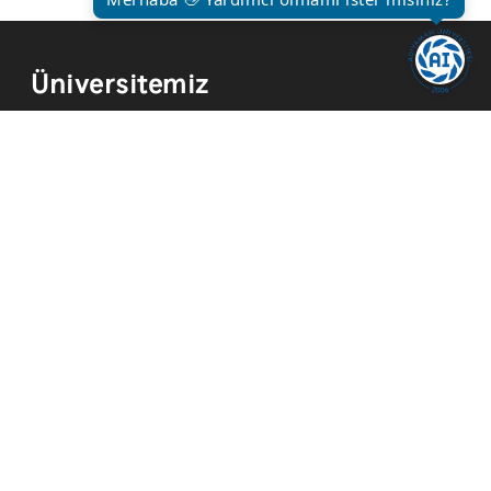
Üniversitemiz
Kurum Tarihi
Hizmetler
Kurumsal Kimlik
Mevzuat
Yayınlar
İmkanlar
Temsilcilikler
Kısayollar
Akademik Takvim
Yemek Menüsü
ADYÜ FM