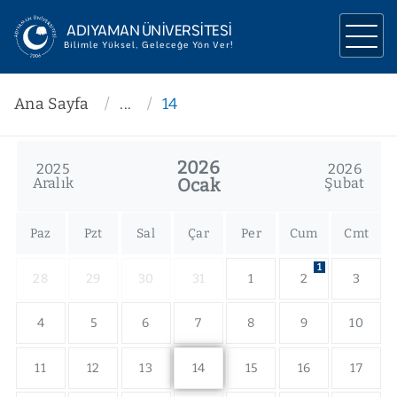
ADIYAMAN ÜNİVERSİTESİ
Bilimle Yüksel, Geleceğe Yön Ver!
ÜNİVERSİTEMİZ
Ana Sayfa
...
14
YÖNETİM
2026
2025
2026
AKADEMİK
Aralık
Ocak
Şubat
ARAŞTIRMA
Paz
Pzt
Sal
Çar
Per
Cum
Cmt
İLETİŞİM
1
28
29
30
31
1
2
3
4
5
6
7
8
9
10
11
12
13
14
15
16
17