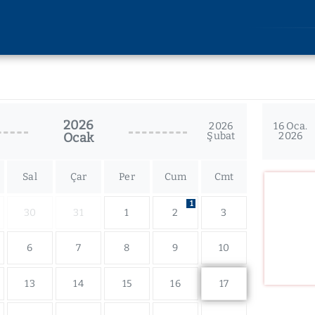
AKADEMİK
ARAŞT
Lisansüstü Eğitim
Araştırm
Enstitüsü
2026
Etik Kuru
2026
16 Oca.
Ocak
Şubat
2026
Rektörlüğe Bağlı Birimler
u
Bilimsel 
Fakülteler
lik
Bilimsel
Devlet Konservatuvarı
Sal
Çar
Per
Cum
Cmt
imi
Yüksekokullar
liği
1
30
31
1
2
3
Meslek Yüksekokulları
kları
Uygulama ve Araştırma
kler
6
7
8
9
10
Merkezleri
13
14
15
16
17