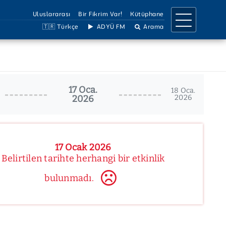
Uluslararası
Bir Fikrim Var!
Kütüphane
🇹🇷 Türkçe
ADYÜ FM
Arama
IRMA
İLETİŞİM
a Birimleri
İletişim Bilgileri
17 Oca.
llar
Ulaşım Bilgileri
18 Oca.
2026
2026
Projeler
Birimler Listesi
 Dergiler
Bilgi Edinme
Çözüm Hattı
Sosyal Medya
17 Ocak 2026
Belirtilen tarihte herhangi bir etkinlik
bulunmadı.