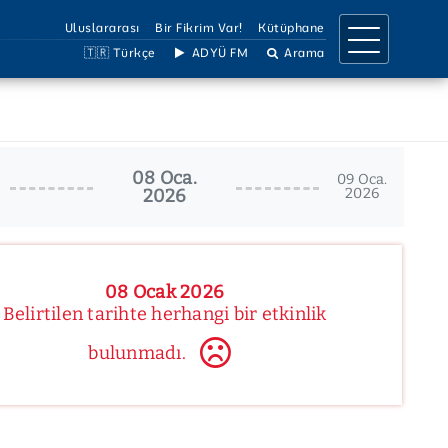
Uluslararası
Bir Fikrim Var!
Kütüphane
🇹🇷 Türkçe
ADYÜ FM
Arama
IRMA
İLETİŞİM
a Birimleri
İletişim Bilgileri
08 Oca.
llar
Ulaşım Bilgileri
09 Oca.
2026
2026
Projeler
Birimler Listesi
 Dergiler
Bilgi Edinme
Çözüm Hattı
Sosyal Medya
08 Ocak 2026
Belirtilen tarihte herhangi bir etkinlik
bulunmadı.