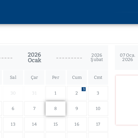
AKADEMİK
ARAŞT
Lisansüstü Eğitim
Araştırm
Enstitüsü
2026
Etik Kuru
2026
07 Oca.
Ocak
Şubat
2026
Rektörlüğe Bağlı Birimler
u
Bilimsel 
Fakülteler
lik
Bilimsel
Devlet Konservatuvarı
Sal
Çar
Per
Cum
Cmt
imi
Yüksekokullar
liği
1
30
31
1
2
3
Meslek Yüksekokulları
kları
Uygulama ve Araştırma
kler
6
7
8
9
10
Merkezleri
13
14
15
16
17