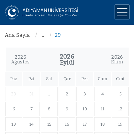
ADIYAMAN ÜNİVERSİTESİ
Bilimle Yüksel, Geleceğe Yön Ver!
ÜNİVERSİTEMİZ
Ana Sayfa
...
29
YÖNETİM
2026
2026
2026
AKADEMİK
Ağustos
Eylül
Ekim
ARAŞTIRMA
Paz
Pzt
Sal
Çar
Per
Cum
Cmt
İLETİŞİM
30
31
1
2
3
4
5
6
7
8
9
10
11
12
13
14
15
16
17
18
19