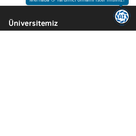
Üniversitemiz
Kurum Tarihi
Hizmetler
Kurumsal Kimlik
Mevzuat
Yayınlar
İmkanlar
Temsilcilikler
Kısayollar
Akademik Takvim
Yemek Menüsü
ADYÜ FM