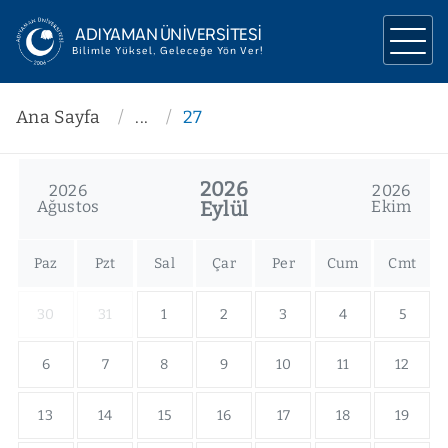
ADIYAMAN ÜNİVERSİTESİ
Bilimle Yüksel, Geleceğe Yön Ver!
ÜNİVERSİTEMİZ
Ana Sayfa
...
27
YÖNETİM
2026
2026
2026
AKADEMİK
Ağustos
Eylül
Ekim
ARAŞTIRMA
Paz
Pzt
Sal
Çar
Per
Cum
Cmt
İLETİŞİM
30
31
1
2
3
4
5
6
7
8
9
10
11
12
13
14
15
16
17
18
19