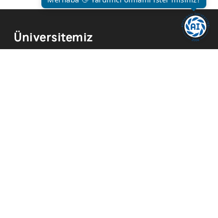
Üniversitemiz
Kurum Tarihi
Hizmetler
Kurumsal Kimlik
Mevzuat
Yayınlar
İmkanlar
Temsilcilikler
Kısayollar
Akademik Takvim
Yemek Menüsü
ADYÜ FM