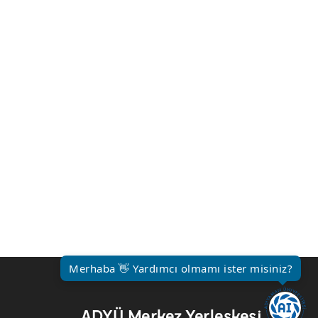
Merhaba 👋 Yardımcı olmamı ister misiniz?
ADYÜ Merkez Yerleşkesi