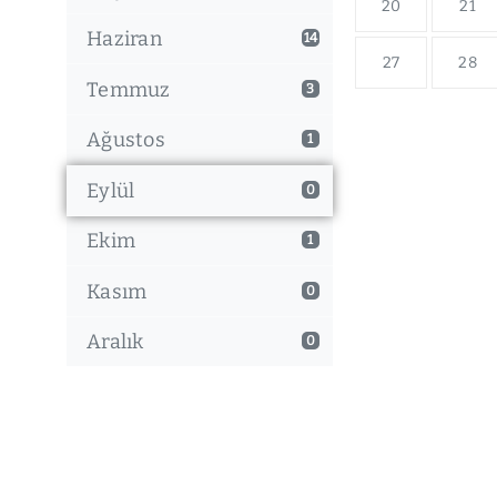
20
21
Haziran
14
27
28
Temmuz
3
Ağustos
1
Eylül
0
Ekim
1
Kasım
0
Aralık
0