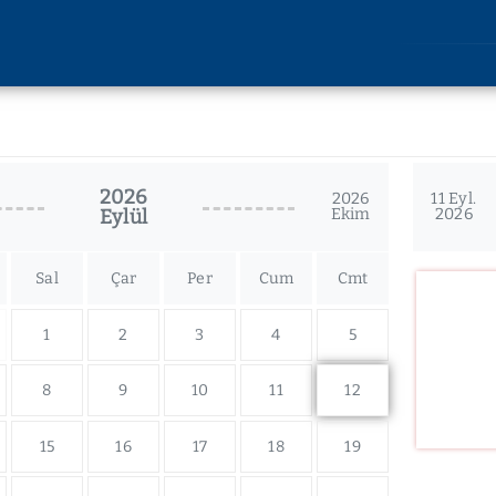
AKADEMİK
ARAŞT
Lisansüstü Eğitim
Araştırm
Enstitüsü
2026
Etik Kuru
2026
11 Eyl.
Eylül
Ekim
2026
Rektörlüğe Bağlı Birimler
u
Bilimsel 
Fakülteler
lik
Bilimsel
Devlet Konservatuvarı
Sal
Çar
Per
Cum
Cmt
imi
Yüksekokullar
liği
1
2
3
4
5
Meslek Yüksekokulları
kları
Uygulama ve Araştırma
kler
8
9
10
11
12
Merkezleri
15
16
17
18
19