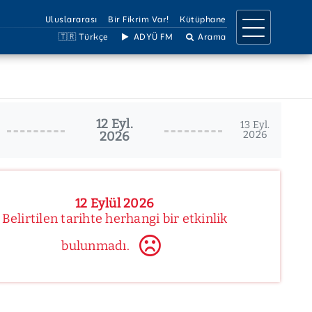
Uluslararası
Bir Fikrim Var!
Kütüphane
🇹🇷 Türkçe
ADYÜ FM
Arama
IRMA
İLETİŞİM
a Birimleri
İletişim Bilgileri
12 Eyl.
llar
Ulaşım Bilgileri
13 Eyl.
2026
2026
Projeler
Birimler Listesi
 Dergiler
Bilgi Edinme
Çözüm Hattı
Sosyal Medya
12 Eylül 2026
Belirtilen tarihte herhangi bir etkinlik
bulunmadı.