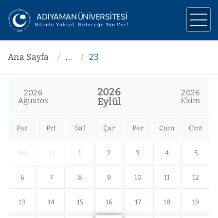
ADIYAMAN ÜNİVERSİTESİ
Bilimle Yüksel, Geleceğe Yön Ver!
ÜNİVERSİTEMİZ
Ana Sayfa
...
23
YÖNETİM
2026
2026
2026
AKADEMİK
Ağustos
Eylül
Ekim
ARAŞTIRMA
Paz
Pzt
Sal
Çar
Per
Cum
Cmt
İLETİŞİM
30
31
1
2
3
4
5
6
7
8
9
10
11
12
13
14
15
16
17
18
19