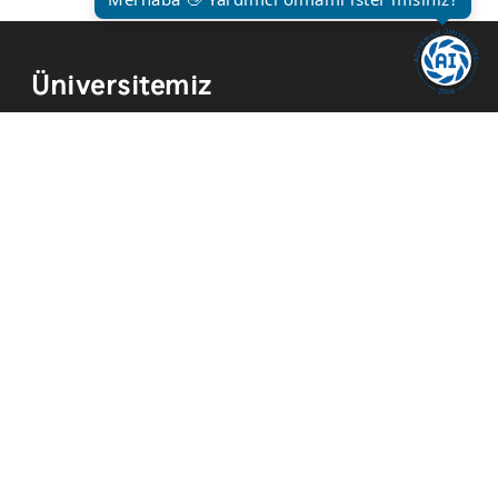
Üniversitemiz
Kurum Tarihi
Hizmetler
Kurumsal Kimlik
Mevzuat
Yayınlar
İmkanlar
Temsilcilikler
Kısayollar
Akademik Takvim
Yemek Menüsü
ADYÜ FM