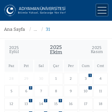
ADIYAMAN ÜNİVERSİTESİ
Bilimle Yüksel, Geleceğe Yön Ver!
ÜNİVERSİTEMİZ
Ana Sayfa
...
31
YÖNETİM
2025
2025
2025
AKADEMİK
Eylül
Ekim
Kasım
ARAŞTIRMA
Paz
Pzt
Sal
Çar
Per
Cum
Cmt
İLETİŞİM
1
28
29
30
1
2
3
4
3
1
5
6
7
8
9
10
11
1
2
3
12
13
14
15
16
17
18