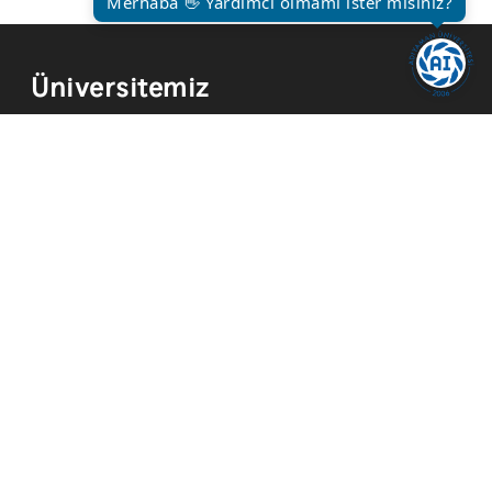
Merhaba 👋 Yardımcı olmamı ister misiniz?
Üniversitemiz
Kurum Tarihi
Hizmetler
Kurumsal Kimlik
Mevzuat
Yayınlar
İmkanlar
Temsilcilikler
Kısayollar
Akademik Takvim
Yemek Menüsü
ADYÜ FM