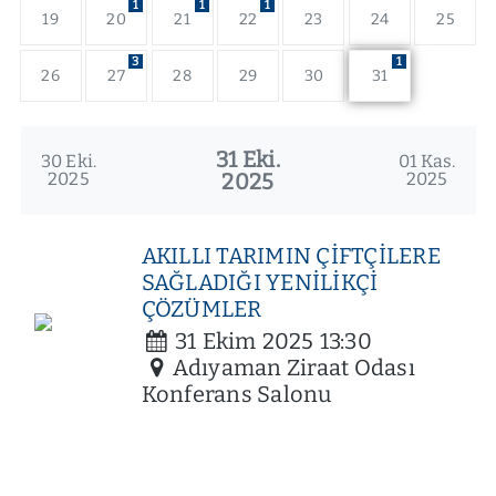
1
1
1
19
20
21
22
23
24
25
3
1
26
27
28
29
30
31
31 Eki.
30 Eki.
01 Kas.
2025
2025
2025
AKILLI TARIMIN ÇİFTÇİLERE
SAĞLADIĞI YENİLİKÇİ
ÇÖZÜMLER
31
Ekim
2025
13:30
Adıyaman Ziraat Odası
Konferans Salonu