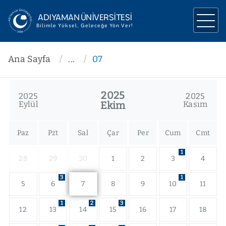
ADIYAMAN ÜNİVERSİTESİ
Bilimle Yüksel, Geleceğe Yön Ver!
ÜNİVERSİTEMİZ
Ana Sayfa
...
07
YÖNETİM
2025
2025
2025
AKADEMİK
Eylül
Ekim
Kasım
ARAŞTIRMA
Paz
Pzt
Sal
Çar
Per
Cum
Cmt
İLETİŞİM
1
28
29
30
1
2
3
4
3
1
5
6
7
8
9
10
11
1
2
3
12
13
14
15
16
17
18