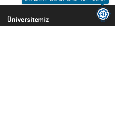
Üniversitemiz
Kurum Tarihi
Hizmetler
Kurumsal Kimlik
Mevzuat
Yayınlar
İmkanlar
Temsilcilikler
Kısayollar
Akademik Takvim
Yemek Menüsü
ADYÜ FM