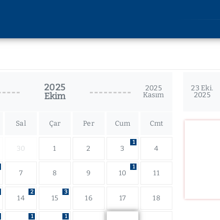
AKADEMİK
ARAŞT
Lisansüstü Eğitim
Araştırm
Enstitüsü
2025
Etik Kuru
2025
23 Eki.
Ekim
Kasım
2025
Rektörlüğe Bağlı Birimler
u
Bilimsel 
Fakülteler
lik
Bilimsel
Devlet Konservatuvarı
Sal
Çar
Per
Cum
Cmt
imi
Yüksekokullar
liği
1
30
1
2
3
4
Meslek Yüksekokulları
kları
Uygulama ve Araştırma
1
kler
7
8
9
10
11
Merkezleri
2
3
14
15
16
17
18
1
1