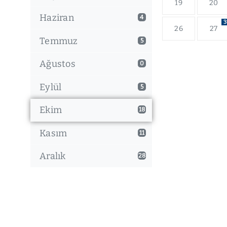
19
20
Haziran
4
3
26
27
Temmuz
5
Ağustos
0
Eylül
5
Ekim
18
Kasım
11
Aralık
28