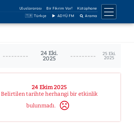
Uluslararası
Bir Fikrim Var!
Kütüphane
🇹🇷 Türkçe
ADYÜ FM
Arama
IRMA
İLETİŞİM
a Birimleri
İletişim Bilgileri
24 Eki.
llar
Ulaşım Bilgileri
25 Eki.
2025
2025
Projeler
Birimler Listesi
 Dergiler
Bilgi Edinme
Çözüm Hattı
Sosyal Medya
24 Ekim 2025
Belirtilen tarihte herhangi bir etkinlik
bulunmadı.