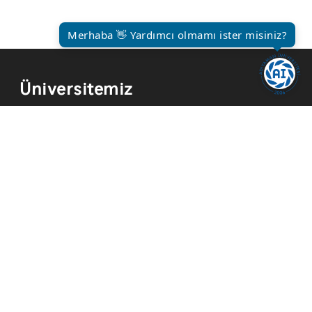
Merhaba 👋 Yardımcı olmamı ister misiniz?
Üniversitemiz
Kurum Tarihi
Hizmetler
Kurumsal Kimlik
Mevzuat
Yayınlar
İmkanlar
Temsilcilikler
Kısayollar
Akademik Takvim