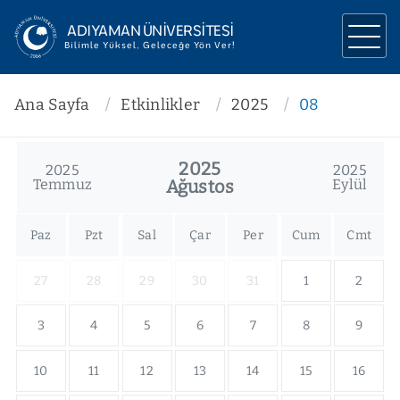
ADIYAMAN ÜNİVERSİTESİ
Bilimle Yüksel, Geleceğe Yön Ver!
ÜNİVERSİTEMİZ
Ana Sayfa
Etkinlikler
2025
08
YÖNETİM
2025
2025
2025
AKADEMİK
Temmuz
Ağustos
Eylül
ARAŞTIRMA
Paz
Pzt
Sal
Çar
Per
Cum
Cmt
İLETİŞİM
27
28
29
30
31
1
2
3
4
5
6
7
8
9
10
11
12
13
14
15
16