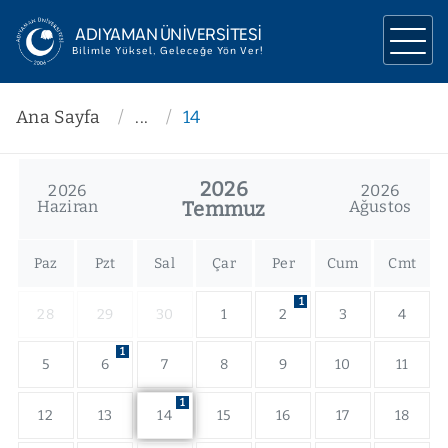
ADIYAMAN ÜNİVERSİTESİ
Bilimle Yüksel, Geleceğe Yön Ver!
ÜNİVERSİTEMİZ
Ana Sayfa
...
14
YÖNETİM
2026
2026
2026
AKADEMİK
Haziran
Temmuz
Ağustos
ARAŞTIRMA
Paz
Pzt
Sal
Çar
Per
Cum
Cmt
İLETİŞİM
1
28
29
30
1
2
3
4
1
5
6
7
8
9
10
11
1
12
13
14
15
16
17
18