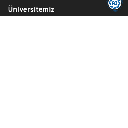
Üniversitemiz
Kurum Tarihi
Hizmetler
Kurumsal Kimlik
Mevzuat
Yayınlar
İmkanlar
Temsilcilikler
Kısayollar
Akademik Takvim
Yemek Menüsü
ADYÜ FM
ADYÜ Eğitim ve Araştırma Hastanesi
Merkezi Araştırma Laboratuvarı