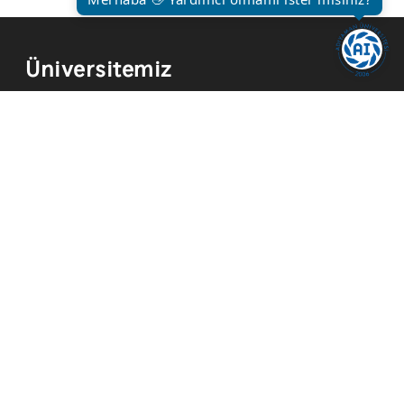
Üniversitemiz
Kurum Tarihi
Hizmetler
Kurumsal Kimlik
Mevzuat
Yayınlar
İmkanlar
Temsilcilikler
Kısayollar
Akademik Takvim
Yemek Menüsü
ADYÜ FM