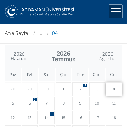
ADIYAMAN ÜNİVERSİTESİ
Bilimle Yüksel, Geleceğe Yön Ver!
ÜNİVERSİTEMİZ
Ana Sayfa
...
04
YÖNETİM
2026
2026
2026
AKADEMİK
Haziran
Temmuz
Ağustos
ARAŞTIRMA
Paz
Pzt
Sal
Çar
Per
Cum
Cmt
İLETİŞİM
1
28
29
30
1
2
3
4
1
5
6
7
8
9
10
11
1
12
13
14
15
16
17
18