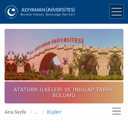
ADIYAMAN ÜNİVERSİTESİ
Bilimle Yüksel, Geleceğe Yön Ver!
ÜNİVERSİTEMİZ
YÖNETİM
AKADEMİK
ARAŞTIRMA
İLETİŞİM
ATATÜRK İLKELERI VE İNKILAP TARIHI
BÖLÜMÜ
Ana Sayfa
...
Kişiler