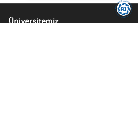
Üniversitemiz
Kurum Tarihi
Hizmetler
Kurumsal Kimlik
Mevzuat
Yayınlar
İmkanlar
Temsilcilikler
Kısayollar
Akademik Takvim
Yemek Menüsü
ADYÜ FM