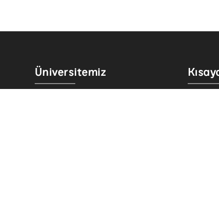
Üniversitemiz
Kısayo
Kurum Tarihi
Akademik
Hizmetler
Yemek M
Kurumsal Kimlik
ADYÜ FM
Mevzuat
ADYÜ Eği
Yayınlar
Merkezi 
İmkanlar
Turizm v
Temsilcilikler