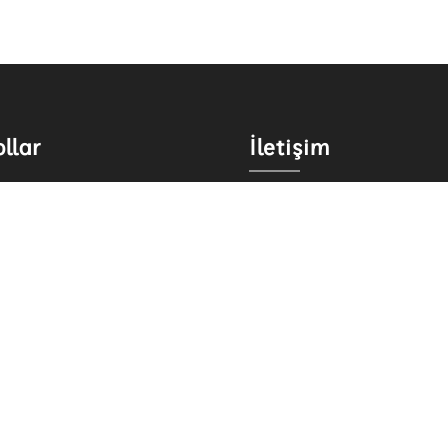
llar
İletişim
 Takvim
İletişim Bilgileri
enüsü
Ulaşım Bilgileri
Sosyal Medya
tim ve Araştırma Hastanesi
Kişi Rehberi
Araştırma Laboratuvarı
Bilgi Edinme
e Uygulama Oteli
Çözüm Hattı
© 2026 - ADIYAMAN ÜNİVERSİTESİ