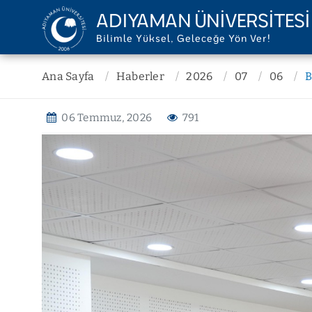
ADIYAMAN ÜNİVERSİTESİ
Bilimle Yüksel, Geleceğe Yön Ver!
ÜNİVERSİTEMİZ
YÖNETİM
Ana Sayfa
Haberler
2026
07
06
B
Misyon ve Vizyon
Rektörlük
06 Temmuz, 2026
791
Kurum Tarihi
Senato
Kalite Politikası
Yönetim Kurul
Stratejik Plan
Genel Sekreter
Raporlar
İç Denetim Bir
Mevzuat
Hukuk Müşavir
Kurumsal Kimlik
Daire Başkanlı
Temsilcilikler
Koordinatörlü
Teşkilat Şeması
Ofisler
Belgeler
Diğer Birimler
KVKK