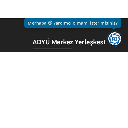
Merhaba 👋 Yardımcı olmamı ister misiniz?
ADYÜ Merkez Yerleşkesi
Adıyaman Üniversitesi (ADYÜ)
Altınşehir Mah. Atatürk Bulvarı No:1
02040, Merkez / ADIYAMAN