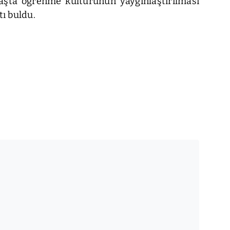
r yaşta öğrenme kültürünün yaygınlaştırılması
tı buldu.