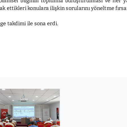
te, bilimsel bilginin toplumla buluşturulması ve he
ak ettikleri konulara ilişkin sorularını yöneltme fırsa
e takdimi ile sona erdi.