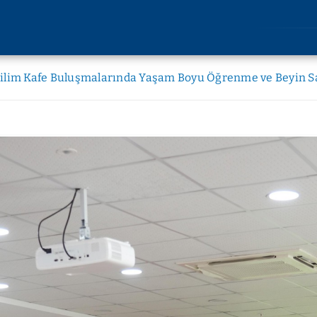
AKADEMİK
ARAŞT
ilim Kafe Buluşmalarında Yaşam Boyu Öğrenme ve Beyin Sağ
Lisansüstü Eğitim
Araştırm
Enstitüsü
Etik Kuru
Rektörlüğe Bağlı Birimler
u
Bilimsel 
Fakülteler
lik
Bilimsel
Devlet Konservatuvarı
imi
Yüksekokullar
liği
Meslek Yüksekokulları
kları
Uygulama ve Araştırma
kler
Merkezleri