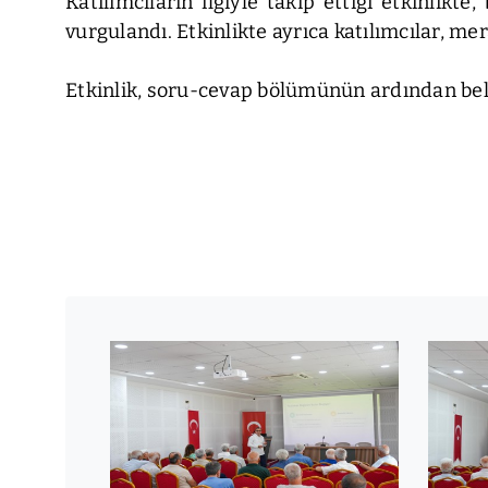
Katılımcıların ilgiyle takip ettiği etkinlik
vurgulandı. Etkinlikte ayrıca katılımcılar, mer
Etkinlik, soru-cevap bölümünün ardından belg