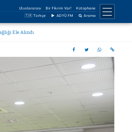
Uluslararası
Bir Fikrim Var!
Kütüphane
🇹🇷 Türkçe
ADYÜ FM
Arama
IRMA
İLETİŞİM
lığı Ele Alındı
a Birimleri
İletişim Bilgileri
llar
Ulaşım Bilgileri
Projeler
Birimler Listesi
 Dergiler
Bilgi Edinme
Çözüm Hattı
Sosyal Medya