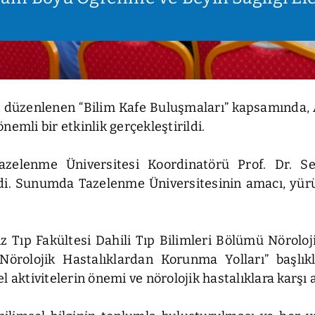
ndan düzenlenen “Bilim Kafe Buluşmaları” kapsamın
mli bir etkinlik gerçekleştirildi.
 Tazelenme Üniversitesi Koordinatörü Prof. Dr. 
ldi. Sunumda Tazelenme Üniversitesinin amacı, yü
z Tıp Fakültesi Dahili Tıp Bilimleri Bölümü Nöroloj
örolojik Hastalıklardan Korunma Yolları” başlıklı 
aktivitelerin önemi ve nörolojik hastalıklara karşı al