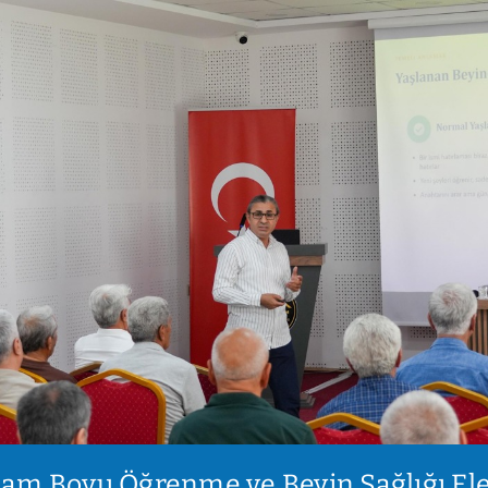
şam Boyu Öğrenme ve Beyin Sağlığı El