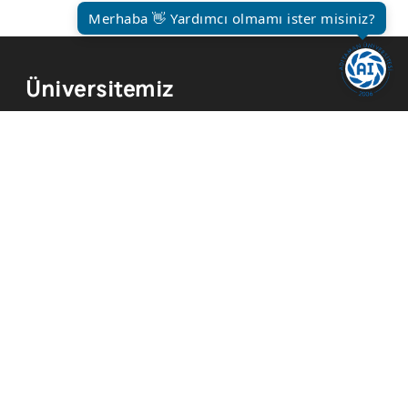
Merhaba 👋 Yardımcı olmamı ister misiniz?
Üniversitemiz
Kurum Tarihi
Hizmetler
Kurumsal Kimlik
Mevzuat
Yayınlar
İmkanlar
Temsilcilikler
Kısayollar
Akademik Takvim
Yemek Menüsü