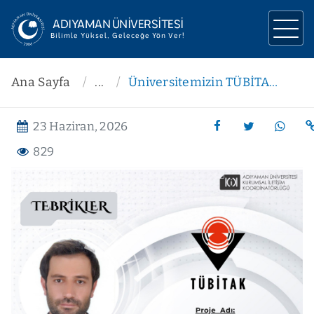
ADIYAMAN ÜNİVERSİTESİ
Bilimle Yüksel, Geleceğe Yön Ver!
ÜNİVERSİTEMİZ
Ana Sayfa
...
Üniversitemizin TÜBİTAK Başarısı
YÖNETİM
23 Haziran, 2026
AKADEMİK
829
ARAŞTIRMA
İLETİŞİM