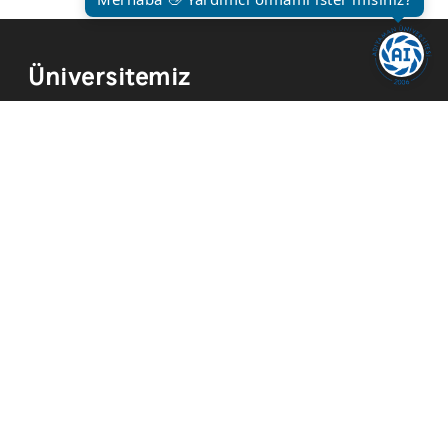
Üniversitemiz
Kurum Tarihi
Hizmetler
Kurumsal Kimlik
Mevzuat
Yayınlar
İmkanlar
Temsilcilikler
Kısayollar
Akademik Takvim
Yemek Menüsü
ADYÜ FM