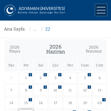
ADIYAMAN ÜNİVERSİTESİ
Bilimle Yüksel, Geleceğe Yön Ver!
ÜNİVERSİTEMİZ
Ana Sayfa
...
22
YÖNETİM
2026
2026
2026
AKADEMİK
Mayıs
Haziran
Temmuz
ARAŞTIRMA
Paz
Pzt
Sal
Çar
Per
Cum
Cmt
İLETİŞİM
1
2
1
1
31
1
2
3
4
5
6
1
1
1
1
7
8
9
10
11
12
13
1
1
14
15
16
17
18
19
20