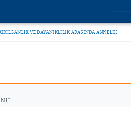
AKADEMİK
ARAŞT
KIRILGANLIK VE DAYANIKLILIK ARASINDA ANNELİK
IK ARASINDA ANNELİK
Lisansüstü Eğitim
Araştırm
Enstitüsü
Etik Kuru
Rektörlüğe Bağlı Birimler
u
Bilimsel 
Fakülteler
lik
Bilimsel
Devlet Konservatuvarı
imi
Yüksekokullar
liği
Meslek Yüksekokulları
kları
Uygulama ve Araştırma
ONU
kler
Merkezleri