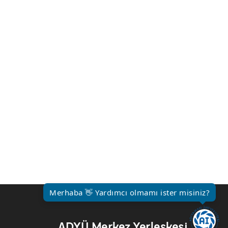
Merhaba 👋 Yardımcı olmamı ister misiniz?
ADYÜ Merkez Yerleşkesi