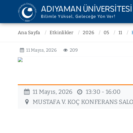
ADIYAMAN ÜNİVERSİTESİ
Bilimle Yüksel, Geleceğe Yön Ver!
ÜNİVERSİTEMİZ
YÖNETİM
Ana Sayfa
Etkinlikler
2026
05
11
KIRILGANLIK VE DAYANIKLIL
Misyon ve Vizyon
Rektörlük
11 Mayıs, 2026
209
Kurum Tarihi
Senato
Kalite Politikası
Yönetim Kurul
Stratejik Plan
Genel Sekreter
Raporlar
İç Denetim Bir
Mevzuat
Hukuk Müşavir
11 Mayıs, 2026
13:30 - 16:00
Kurumsal Kimlik
Daire Başkanlı
MUSTAFA V. KOÇ KONFERANS SAL
Temsilcilikler
Koordinatörlü
Teşkilat Şeması
Ofisler
Belgeler
Diğer Birimler
KVKK