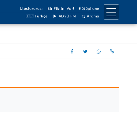
Uluslararası
Bir Fikrim Var!
Kütüphane
🇹🇷 Türkçe
ADYÜ FM
Arama
IRMA
İLETİŞİM
a Birimleri
İletişim Bilgileri
llar
Ulaşım Bilgileri
Projeler
Birimler Listesi
 Dergiler
Bilgi Edinme
Çözüm Hattı
Sosyal Medya