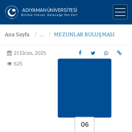
ADIYAMAN ÜNİVERSİTESİ
Bilimle Yüksel, Geleceğe Yön Ver!
ÜNİVERSİTEMİZ
Ana Sayfa
...
MEZUNLAR BULUŞMASI
YÖNETİM
21 Ekim, 2025
AKADEMİK
625
ARAŞTIRMA
İLETİŞİM
MEZUN