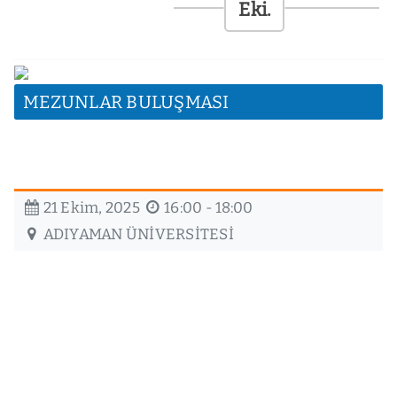
ÖĞRENCİ
BULUŞMALARI:
KAMPÜSTEN
SAHAYA
TECRÜBE
MEZUNLAR BULUŞMASI
PAYLAŞIMI
11:00
Adıyaman
21 Ekim, 2025
16:00 - 18:00
ADIYAMAN ÜNIVERSITESI
Üniversitesi