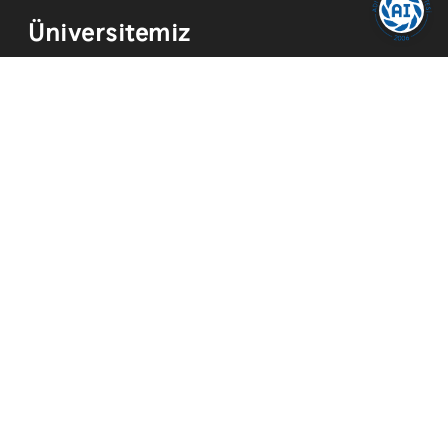
Üniversitemiz
Kurum Tarihi
Hizmetler
Kurumsal Kimlik
Mevzuat
Yayınlar
İmkanlar
Temsilcilikler
Kısayollar
Akademik Takvim
Yemek Menüsü
ADYÜ FM
ADYÜ Eğitim ve Araştırma Hastanesi
Merkezi Araştırma Laboratuvarı