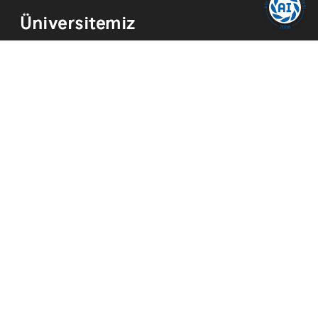
Üniversitemiz
Kurum Tarihi
Hizmetler
Kurumsal Kimlik
Mevzuat
Yayınlar
İmkanlar
Temsilcilikler
Kısayollar
Akademik Takvim
Yemek Menüsü
ADYÜ FM
ADYÜ Eğitim ve Araştırma Hastanesi
Merkezi Araştırma Laboratuvarı