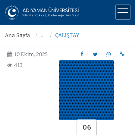
ADIYAMAN ÜNİVERSİTESİ
Bilimle Yüksel, Geleceğe Yön Ver!
ÜNİVERSİTEMİZ
Ana Sayfa
...
ÇALIŞTAY
YÖNETİM
10 Ekim, 2025
AKADEMİK
413
ARAŞTIRMA
İLETİŞİM
MEZUN