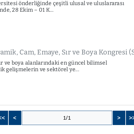
sitesi önderliğinde çeşitli ulusal ve uluslararası
inde, 28 Ekim – 01 K...
eramik, Cam, Emaye, Sır ve Boya Kongresi 
r ve boya alanlarındaki en güncel bilimsel
ik gelişmelerin ve sektörel ye...
<<
<
1/1
>
>