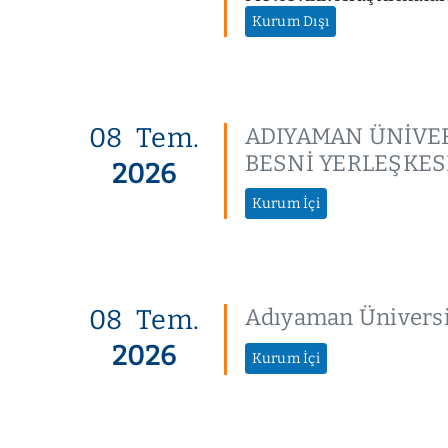
Kurum Dışı
08
Tem.
ADIYAMAN ÜNİVER
BESNİ YERLEŞKESİ
2026
Kurum İçi
08
Tem.
Adıyaman Üniversit
2026
Kurum İçi