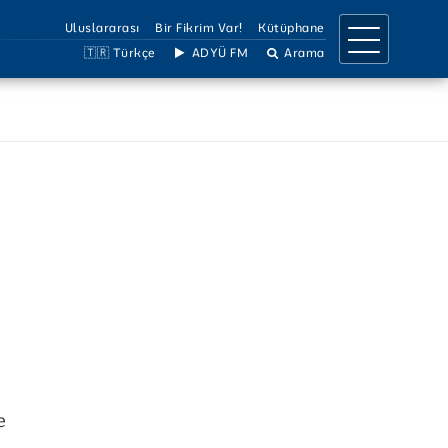
Uluslararası
Bir Fikrim Var!
Kütüphane
🇹🇷 Türkçe
ADYÜ FM
Arama
IRMA
İLETİŞİM
a Birimleri
İletişim Bilgileri
llar
Ulaşım Bilgileri
Projeler
Birimler Listesi
 Dergiler
Bilgi Edinme
Çözüm Hattı
Sosyal Medya
e