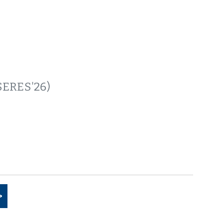
(SERES'26)
>