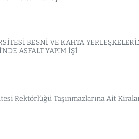
SİTESİ BESNİ VE KAHTA YERLEŞKELERİN
NDE ASFALT YAPIM İŞİ
esi Rektörlüğü Taşınmazlarına Ait Kiral