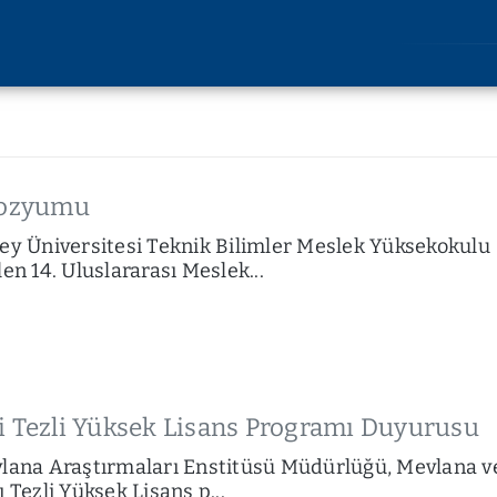
AKADEMİK
ARAŞT
Lisansüstü Eğitim
Araştırm
Enstitüsü
Etik Kuru
ozyumu
Rektörlüğe Bağlı Birimler
u
Bilimsel 
 Üniversitesi Teknik Bilimler Meslek Yüksekokulu
Fakülteler
lik
Bilimsel
en 14. Uluslararası Meslek...
Devlet Konservatuvarı
imi
Yüksekokullar
liği
Meslek Yüksekokulları
kları
Uygulama ve Araştırma
kler
Merkezleri
i Tezli Yüksek Lisans Programı Duyurusu
vlana Araştırmaları Enstitüsü Müdürlüğü, Mevlana v
 Tezli Yüksek Lisans p...