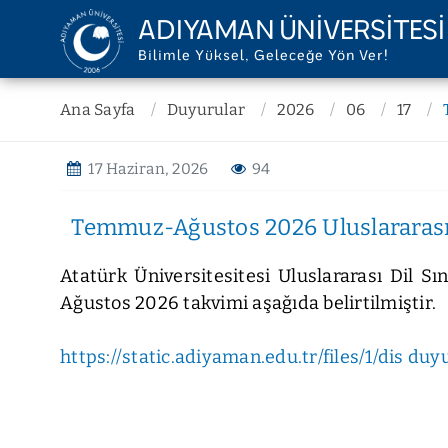
ADIYAMAN ÜNİVERSİTESİ
Bilimle Yüksel, Geleceğe Yön Ver!
ÜNİVERSİTEMİZ
YÖNETİM
Ana Sayfa
Duyurular
2026
06
17
Misyon ve Vizyon
Rektörlük
17 Haziran, 2026
94
Kurum Tarihi
Senato
Kalite Politikası
Yönetim Kurul
Temmuz-Ağustos 2026 Uluslararası
Stratejik Plan
Genel Sekreter
Raporlar
İç Denetim Bir
Atatürk Üniversitesitesi Uluslararası Dil Sı
Mevzuat
Hukuk Müşavir
Ağustos 2026 takvimi aşağıda belirtilmiştir.
Kurumsal Kimlik
Daire Başkanlı
Temsilcilikler
Koordinatörlü
https://static.adiyaman.edu.tr/files/1/dis du
Teşkilat Şeması
Ofisler
Belgeler
Diğer Birimler
KVKK