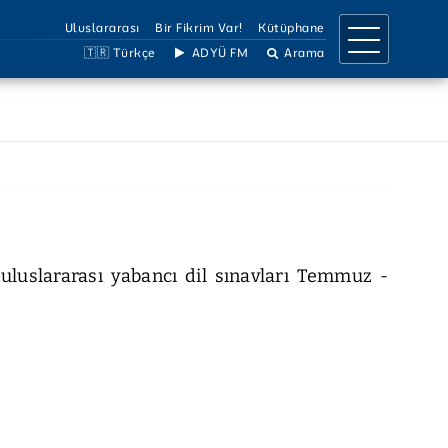
Uluslararası
Bir Fikrim Var!
Kütüphane
🇹🇷 Türkçe
ADYÜ FM
Arama
IRMA
İLETİŞİM
a Birimleri
İletişim Bilgileri
llar
Ulaşım Bilgileri
Projeler
Birimler Listesi
 Dergiler
Bilgi Edinme
Çözüm Hattı
n uluslararası yabancı dil sınavları Temmuz -
Sosyal Medya