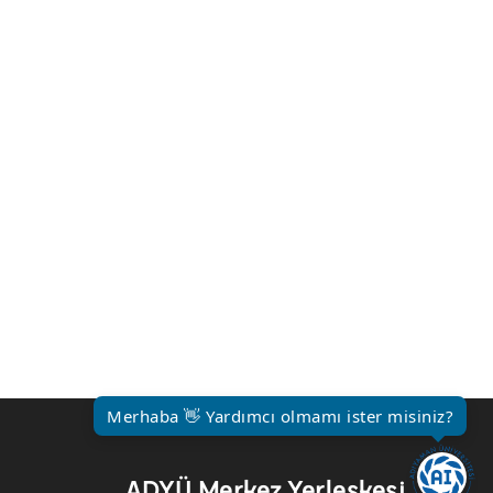
Merhaba 👋 Yardımcı olmamı ister misiniz?
ADYÜ Merkez Yerleşkesi