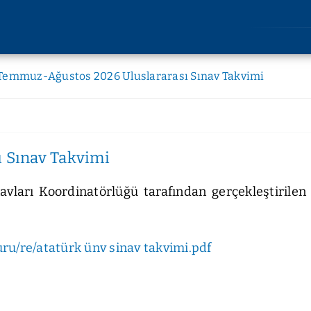
AKADEMİK
ARAŞT
Temmuz-Ağustos 2026 Uluslararası Sınav Takvimi
Lisansüstü Eğitim
Araştırm
Enstitüsü
Etik Kuru
Rektörlüğe Bağlı Birimler
u
Bilimsel 
 Sınav Takvimi
Fakülteler
lik
Bilimsel
Devlet Konservatuvarı
imi
navları Koordinatörlüğü tarafından gerçekleştirile
Yüksekokullar
liği
Meslek Yüksekokulları
kları
Uygulama ve Araştırma
kler
Merkezleri
yuru/re/atatürk ünv sinav takvimi.pdf