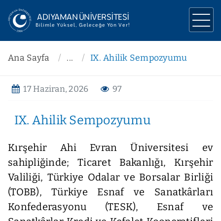
ADIYAMAN ÜNİVERSİTESİ
Bilimle Yüksel, Geleceğe Yön Ver!
ÜNİVERSİTEMİZ
Ana Sayfa
...
IX. Ahilik Sempozyumu
YÖNETİM
17 Haziran, 2026
97
AKADEMİK
IX. Ahilik Sempozyumu
ARAŞTIRMA
İLETİŞİM
Kırşehir Ahi Evran Üniversitesi ev
sahipliğinde; Ticaret Bakanlığı, Kırşehir
Valiliği, Türkiye Odalar ve Borsalar Birliği
(TOBB), Türkiye Esnaf ve Sanatkârları
Konfederasyonu (TESK), Esnaf ve