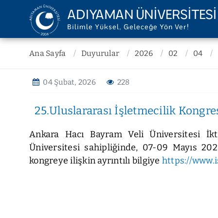
ADIYAMAN ÜNİVERSİTESİ
Bilimle Yüksel, Geleceğe Yön Ver!
ÜNİVERSİTEMİZ
YÖNETİM
Ana Sayfa
Duyurular
2026
02
04
Misyon ve Vizyon
Rektörlük
04 Şubat, 2026
228
Kurum Tarihi
Senato
Kalite Politikası
Yönetim Kurul
25.Uluslararası İşletmecilik Kongre
Stratejik Plan
Genel Sekreter
Raporlar
İç Denetim Bir
Ankara Hacı Bayram Veli Üniversitesi İk
Mevzuat
Hukuk Müşavir
Üniversitesi sahipliğinde, 07-09 Mayıs 2026 
Kurumsal Kimlik
Daire Başkanlı
kongreye ilişkin ayrıntılı bilgiye
https://www.i
Temsilcilikler
Koordinatörlü
Teşkilat Şeması
Ofisler
Belgeler
Diğer Birimler
KVKK