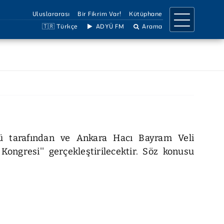
Uluslararası
Bir Fikrim Var!
Kütüphane
🇹🇷 Türkçe
ADYÜ FM
Arama
IRMA
İLETİŞİM
a Birimleri
İletişim Bilgileri
llar
Ulaşım Bilgileri
Projeler
Birimler Listesi
 Dergiler
Bilgi Edinme
Çözüm Hattı
mü tarafından ve Ankara Hacı Bayram Veli
Sosyal Medya
 Kongresi'' gerçekleştirilecektir. Söz konusu