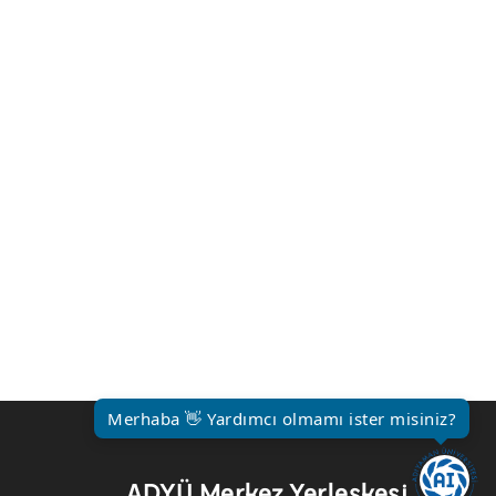
Merhaba 👋 Yardımcı olmamı ister misiniz?
ADYÜ Merkez Yerleşkesi