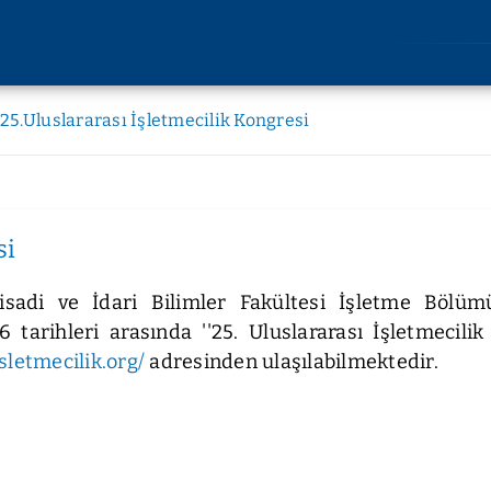
AKADEMİK
ARAŞT
25.Uluslararası İşletmecilik Kongresi
Lisansüstü Eğitim
Araştırm
Enstitüsü
Etik Kuru
Rektörlüğe Bağlı Birimler
u
Bilimsel 
si
Fakülteler
lik
Bilimsel
Devlet Konservatuvarı
imi
tisadi ve İdari Bilimler Fakültesi İşletme Bölü
Yüksekokullar
liği
tarihleri arasında ''25. Uluslararası İşletmecilik
Meslek Yüksekokulları
kları
sletmecilik.org/
adresinden ulaşılabilmektedir.
Uygulama ve Araştırma
kler
Merkezleri