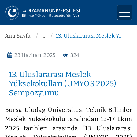
ADIYAMAN ÜNİVERSİTESİ
Bilimle Yüksel, Geleceğe Yön Ver!
ÜNİVERSİTEMİZ
Ana Sayfa
...
13. Uluslararası Meslek Yüksekokulları (UMYOS 2025) Sempozyumu
YÖNETİM
23 Haziran, 2025
324
AKADEMİK
13. Uluslararası Meslek
ARAŞTIRMA
Yüksekokulları (UMYOS 2025)
İLETİŞİM
Sempozyumu
Bursa Uludağ Üniversitesi Teknik Bilimler
Meslek Yüksekokulu tarafından 13-17 Ekim
2025 tarihleri arasında “13. Uluslararası