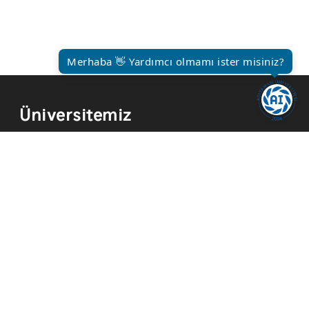
Merhaba 👋 Yardımcı olmamı ister misiniz?
Üniversitemiz
Kurum Tarihi
Hizmetler
Kurumsal Kimlik
Mevzuat
Yayınlar
İmkanlar
Temsilcilikler
Kısayollar