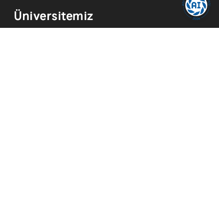
Üniversitemiz
Kurum Tarihi
Hizmetler
Kurumsal Kimlik
Mevzuat
Yayınlar
İmkanlar
Temsilcilikler
Kısayollar
Akademik Takvim
Yemek Menüsü
ADYÜ FM
ADYÜ Eğitim ve Araştırma Hastanesi
Merkezi Araştırma Laboratuvarı