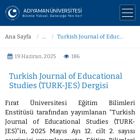
ADIYAMAN ÜNİVERSİTESİ
Bilimle Yüksel, Geleceğe Yön Ver!
ÜNİVERSİTEMİZ
Ana Sayfa
...
Turkish Journal of Educational Studies (TURK-JES) Dergisi
YÖNETİM
19 Haziran, 2025
186
AKADEMİK
Turkish Journal of Educational
ARAŞTIRMA
Studies (TURK-JES) Dergisi
İLETİŞİM
Fırat Üniversitesi Eğitim Bilimleri
Enstitüsü tarafından yayımlanan "Turkish
Journal of Educational Studies (TURK-
JES)"in, 2025 Mayıs Ayı 12. cilt 2. sayısı