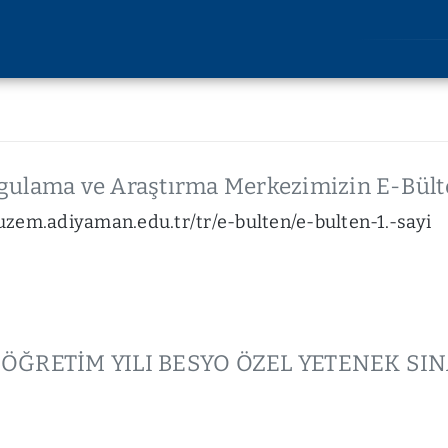
AKADEMİK
ARAŞT
Lisansüstü Eğitim
Araştırm
Enstitüsü
Etik Kuru
ulama ve Araştırma Merkezimizin E-Bülten
Rektörlüğe Bağlı Birimler
u
Bilimsel 
/uzem.adiyaman.edu.tr/tr/e-bulten/e-bulten-1.-sayi
Fakülteler
lik
Bilimsel
Devlet Konservatuvarı
imi
Yüksekokullar
liği
Meslek Yüksekokulları
kları
Uygulama ve Araştırma
kler
Merkezleri
M ÖĞRETİM YILI BESYO ÖZEL YETENEK SI