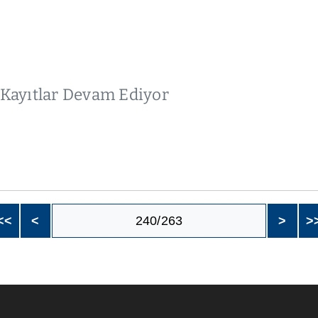
ayıtlar Devam Ediyor
<<
<
240/263
>
>